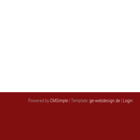
Powered by
CMSimple
| Template:
ge-webdesign.de
|
Login