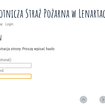
otnicza Straż Pożarna w Lenarta
tu:
Login
n
tracja strony. Proszę wpisać hasło
tional):
rd: