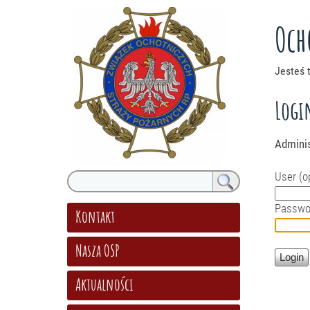
Och
Jesteś 
Logi
Adminis
User (op
Passwo
Kontakt
Nasza OSP
Aktualności