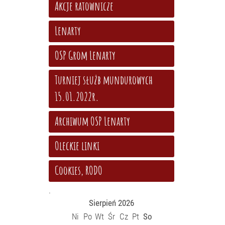
Akcje ratownicze
Lenarty
OSP Grom Lenarty
Turniej służb mundurowych
15.01.2022r.
Archiwum OSP Lenarty
Oleckie linki
Cookies, RODO
.
Sierpień 2026
Ni
Po
Wt
Śr
Cz
Pt
So